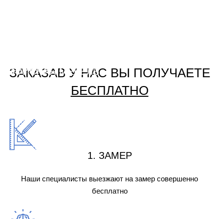
ДЕТСКИЕ
Подробнее
ПРИХОЖИЕ
Подробнее
СТЕНКИ
Подробнее
МЕБЕЛЬ ДЛЯ ВАННОЙ
Подробнее
СПАЛЬНИ
Подробнее
ЗАКАЗАВ У НАС ВЫ ПОЛУЧАЕТЕ
ОФИСНАЯ МЕБЕЛЬ
Подробнее
БЕСПЛАТНО
Подробнее
1. ЗАМЕР
Наши специалисты выезжают на замер совершенно
бесплатно