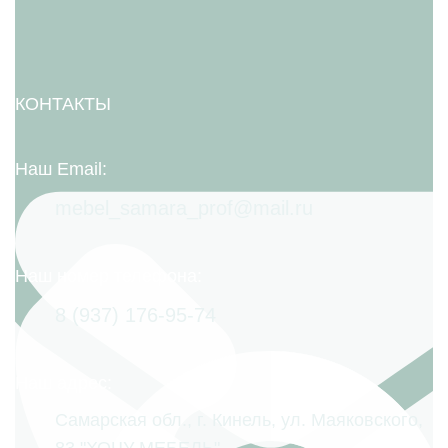
КОНТАКТЫ
Наш Email:
mebel_samara_prof@mail.ru
Наш номер телефона:
8 (937) 176-95-74
Наш адрес:
Самарская обл., г. Кинель, ул. Маяковского,