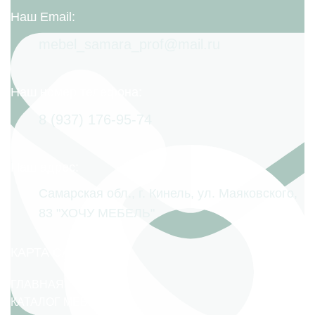
Наш Email:
mebel_samara_prof@mail.ru
Наш номер телефона:
8 (937) 176-95-74
Наш адрес:
Самарская обл., г. Кинель, ул. Маяковского,
83 "ХОЧУ МЕБЕЛЬ"
КАРТА САЙТА
ГЛАВНАЯ
КАТАЛОГ МЕБЕЛИ