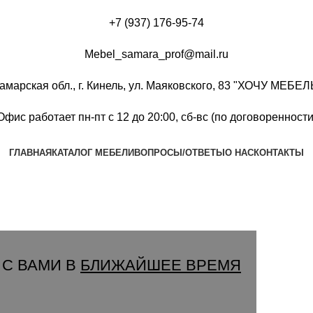
+7 (937) 176-95-74
Mebel_samara_prof@mail.ru
амарская обл., г. Кинель, ул. Маяковского, 83 "ХОЧУ МЕБЕЛ
Офис работает пн-пт с 12 до 20:00, сб-вс (по договоренности
ГЛАВНАЯ
КАТАЛОГ МЕБЕЛИ
ВОПРОСЫ/ОТВЕТЫ
О НАС
КОНТАКТЫ
Группа Вконтакте
Вызвать замерщика
 С ВАМИ В
БЛИЖАЙШЕЕ ВРЕМЯ