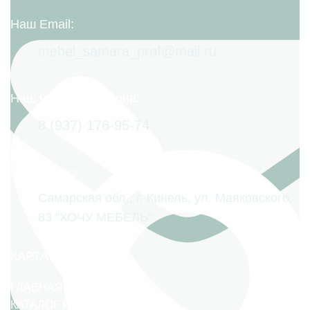
Наш Email:
mebel_samara_prof@mail.ru
Наш номер телефона:
8 (937) 176-95-74
Наш адрес:
Самарская обл., г. Кинель, ул. Маяковского,
83 "ХОЧУ МЕБЕЛЬ"
КАРТА САЙТА
ГЛАВНАЯ
КАТАЛОГ МЕБЕЛИ