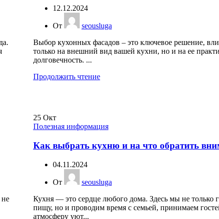
12.12.2024
От
seousluga
да.
Выбор кухонных фасадов – это ключевое решение, вл
я
только на внешний вид вашей кухни, но и на ее практ
долговечность. ...
Продолжить чтение
25
Окт
Полезная информация
Как выбрать кухню и на что обратить вни
04.11.2024
От
seousluga
 не
Кухня — это сердце любого дома. Здесь мы не только 
пищу, но и проводим время с семьей, принимаем госте
атмосферу уют...