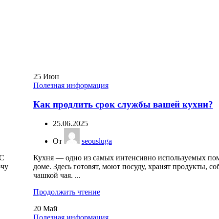
25
Июн
Полезная информация
Как продлить срок службы вашей кухни?
25.06.2025
От
seousluga
 С
Кухня — одно из самых интенсивно используемых по
очу
доме. Здесь готовят, моют посуду, хранят продукты, со
чашкой чая. ...
Продолжить чтение
20
Май
Полезная информация