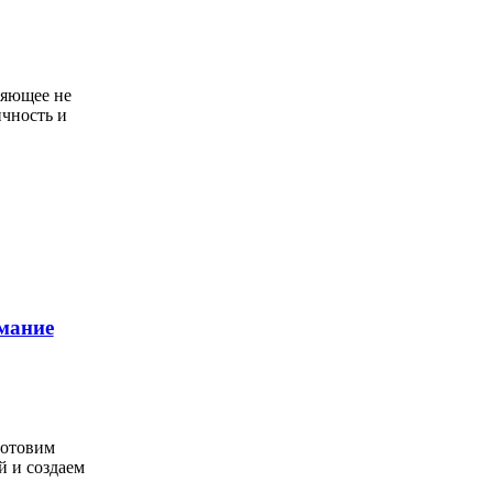
ияющее не
ичность и
мание
готовим
й и создаем