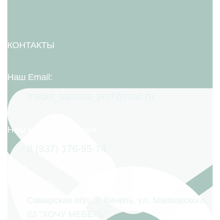
КОНТАКТЫ
Наш Email:
mebel_samara_prof@mail.ru
Наш номер телефона:
8 (937) 176-95-74
Наш адрес:
Самарская обл., г. Кинель, ул. Маяковского,
83 "ХОЧУ МЕБЕЛЬ"