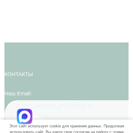
КОНТАКТЫ
Наш Email:
mebel_samara_prof@mail.ru
Наш номер телефона:
Этот сайт использует cookie для хранения данных. Продолжая
использовать сайт, Вы даете свое согласие на работу с этими