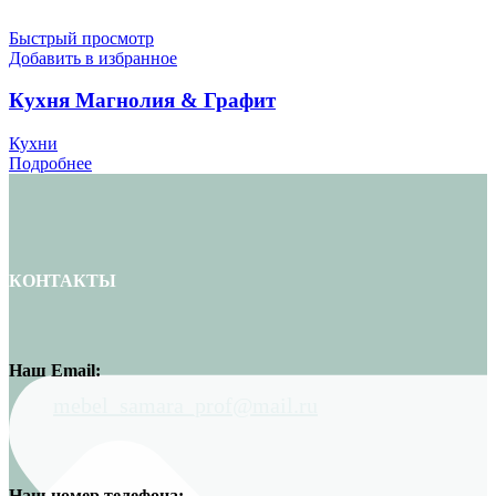
Быстрый просмотр
Добавить в избранное
Кухня Магнолия & Графит
Кухни
Подробнее
КОНТАКТЫ
Наш Email:
mebel_samara_prof@mail.ru
Наш номер телефона: