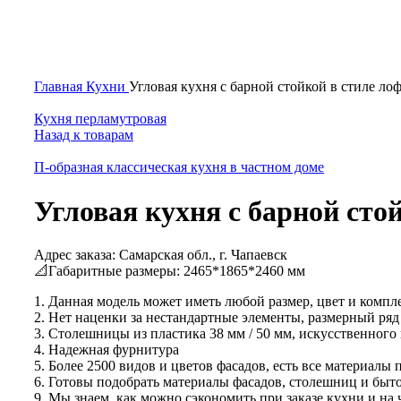
Нажмите, чтобы увеличить
Главная
Кухни
Угловая кухня с барной стойкой в стиле ло
Кухня перламутровая
Назад к товарам
П-образная классическая кухня в частном доме
Угловая кухня с барной сто
Адрес заказа: Самарская обл., г. Чапаевск
📐Габаритные размеры: 2465*1865*2460 мм
1. Данная модель может иметь любой размер, цвет и ком
2. Нет наценки за нестандартные элементы, размерный ряд 
3. Столешницы из пластика 38 мм / 50 мм, искусcтвенного 
4. Надежная фурнитура
5. Более 2500 видов и цветов фасадов, есть все материалы
6. Готовы подобрать материалы фасадов, столешниц и быт
9. Мы знаем, как можно сэкономить при заказе кухни и на 