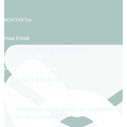
КОНТАКТЫ
Наш Email:
mebel_samara_prof@mail.ru
Наш номер телефона:
8 (937) 176-95-74
Наш адрес:
Самарская обл., г. Кинель, ул. Маяковского,
83 "ХОЧУ МЕБЕЛЬ"