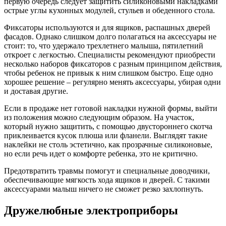
первую очередь следует защитить силиконовыми накладками
острые углы кухонных модулей, стульев и обеденного стола.
Фиксаторы используются и для ящиков, распашных дверей
фасадов. Однако слишком долго полагаться на аксессуары не
стоит: то, что удержало трехлетнего малыша, пятилетний
откроет с легкостью. Специалисты рекомендуют приобрести
несколько наборов фиксаторов с разным принципом действия,
чтобы ребенок не привык к ним слишком быстро. Еще одно
хорошее решение – регулярно менять аксессуары, убирая одни
и доставая другие.
Если в продаже нет готовой накладки нужной формы, выйти
из положения можно следующим образом. На участок,
который нужно защитить, с помощью двустороннего скотча
приклеивается кусок плюша или фланели. Выглядят такие
наклейки не столь эстетично, как прозрачные силиконовые,
но если речь идет о комфорте ребенка, это не критично.
Предотвратить травмы помогут и специальные доводчики,
обеспечивающие мягкость хода ящиков и дверей. С такими
аксессуарами малыш ничего не сможет резко захлопнуть.
Дружелюбные электроприборы