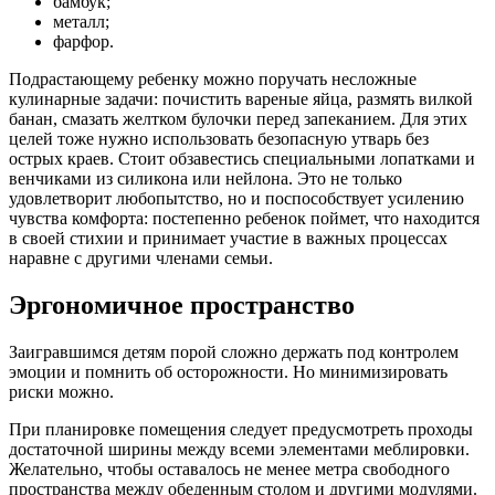
бамбук;
металл;
фарфор.
Подрастающему ребенку можно поручать несложные
кулинарные задачи: почистить вареные яйца, размять вилкой
банан, смазать желтком булочки перед запеканием. Для этих
целей тоже нужно использовать безопасную утварь без
острых краев. Стоит обзавестись специальными лопатками и
венчиками из силикона или нейлона. Это не только
удовлетворит любопытство, но и поспособствует усилению
чувства комфорта: постепенно ребенок поймет, что находится
в своей стихии и принимает участие в важных процессах
наравне с другими членами семьи.
Эргономичное пространство
Заигравшимся детям порой сложно держать под контролем
эмоции и помнить об осторожности. Но минимизировать
риски можно.
При планировке помещения следует предусмотреть проходы
достаточной ширины между всеми элементами меблировки.
Желательно, чтобы оставалось не менее метра свободного
пространства между обеденным столом и другими модулями.