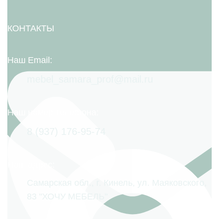
КОНТАКТЫ
Наш Email:
mebel_samara_prof@mail.ru
Наш номер телефона:
8 (937) 176-95-74
Наш адрес:
Самарская обл., г. Кинель, ул. Маяковского,
83 "ХОЧУ МЕБЕЛЬ"