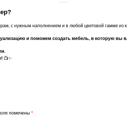
ьер?
ерам, с нужным наполнением и в любой цветовой гамме из к
уализацию и поможем создать мебель, в которую вы 
ли.
у!
📺✨
поля помечены
*