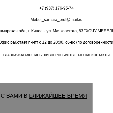
+7 (937) 176-95-74
Mebel_samara_prof@mail.ru
амарская обл., г. Кинель, ул. Маяковского, 83 "ХОЧУ МЕБЕЛ
Офис работает пн-пт с 12 до 20:00, сб-вс (по договоренности
ГЛАВНАЯ
КАТАЛОГ МЕБЕЛИ
ВОПРОСЫ/ОТВЕТЫ
О НАС
КОНТАКТЫ
Группа Вконтакте
Вызвать замерщика
 С ВАМИ В
БЛИЖАЙШЕЕ ВРЕМЯ