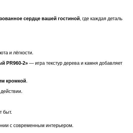
зованное сердце вашей гостиной
, где каждая деталь
та и лёгкости.
й PR960-2»
— игра текстур дерева и камня добавляет
мм кромкой
.
 действии.
 быт.
нии с современным интерьером.