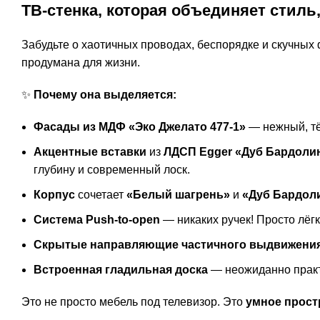
ТВ-стенка, которая объединяет стил
Забудьте о хаотичных проводах, беспорядке и скучных
продумана для жизни.
✨
Почему она выделяется:
Фасады из МДФ «Эко Джелато 477-1»
— нежный, тё
Акцентные вставки
из
ЛДСП Egger «Дуб Бардоли
глубину и современный лоск.
Корпус
сочетает
«Белый шагрень»
и
«Дуб Бардол
Система Push-to-open
— никаких ручек! Просто лёг
Скрытые направляющие частичного выдвижени
Встроенная гладильная доска
— неожиданно практ
Это не просто мебель под телевизор. Это
умное прост