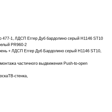
 477-1, ЛДСП Еггер Дуб бардолино серый H1146 ST10
белый PR960-2
ень + ЛДСП Еггер Дуб Бардолино серый H1146 ST10,
монтажа частичного выдвижения Push-to-open
оскаТВ-стенка,