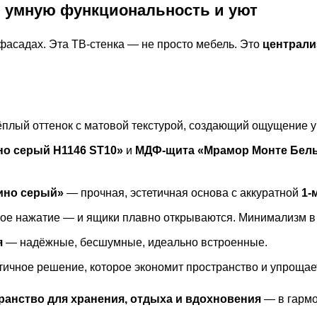
ь, умную функциональность и уют
 фасадах. Эта ТВ-стенка — не просто мебель. Это
централи
плый оттенок с матовой текстурой, создающий ощущение ую
но серый H1146 ST10»
и
МДФ-щита «Мрамор Монте Белы
ино серый»
— прочная, эстетичная основа с аккуратной
1-
кое нажатие — и ящики плавно открываются. Минимализм в
я
— надёжные, бесшумные, идеально встроенные.
ичное решение, которое экономит пространство и упрощает
ранство для хранения, отдыха и вдохновения
— в гармо