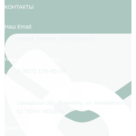
КОНТАКТЫ
Наш Email:
mebel_samara_prof@mail.ru
Наш номер телефона:
8 (937) 176-95-74
Наш адрес:
Самарская обл., г. Кинель, ул. Маяковского,
83 "ХОЧУ МЕБЕЛЬ"
КАРТА САЙТА